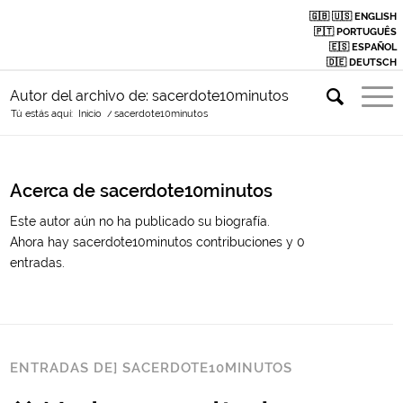
🇬🇧 🇺🇸 ENGLISH
🇵🇹 PORTUGUÊS
🇪🇸 ESPAÑOL
🇩🇪 DEUTSCH
Autor del archivo de: sacerdote10minutos
Tú estás aquí:
Inicio
/
sacerdote10minutos
Acerca de
sacerdote10minutos
Este autor aún no ha publicado su biografía.
Ahora hay
sacerdote10minutos
contribuciones y 0
entradas.
ENTRADAS DE] SACERDOTE10MINUTOS